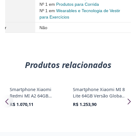
Nº 1 em
Produtos para Corrida
Nº 1 em
Wearables e Tecnologia de Vestir
para Exercícios
urer
Não
Produtos relacionados
Smartphone Xiaomi
Smartphone Xiaomi MI 8
Redmi MI A2 64GB
Lite 64GB Versão Global
Versão Global
Desbloqueado Azul
R$ 1.070,11
R$ 1.253,90
Desbloqueado Preto