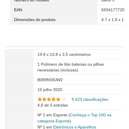
Número do modelo
Band 5
EAN
693417772001
Dimensões do produto
4.7 x 1.8 x 1.2
19.8 x 13.8 x 3.5 centímetros
1 Polímero de lítio baterias ou pilhas
necessárias (inclusas).
B089NS9JW2
de
15 julho 2020
9.423 classificações
4,8 de 5 estrelas
Nº 1 em Esporte (
Conheça o Top 100 na
categoria Esporte
)
Nº 1 em
Eletrônicos e Aparelhos