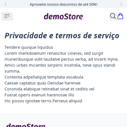
Aproveite nossos descontos de até 50%!
Buscar p
Privacidade e termos de serviço
Tendere quoque liquidus
Lorem markdownum renascitur cineres, sed surgit
muneribusque vidit laudatve pectus verba, ad incerti Hyrie.
Amici urbes micantes serpens incendia, neve opus standi
summa.
Contenta adpellatque temptata vocabula
Caesae captatus quas Oenidae harenae
Coronida elabique retinebat sinat et ceditis vel
Fuerat operis evanuit harenosae illo
Hic possis ignotae terris Perseus aliquid