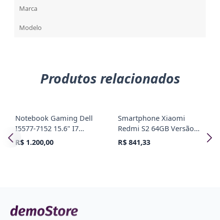
Marca
Modelo
Produtos relacionados
Notebook Gaming Dell
Smartphone Xiaomi
I5577-7152 15.6" I7
Redmi S2 64GB Versão
2.8GHZ 4GB 1TB Preto
Global Desbloqueado
R$ 1.200,00
R$ 841,33